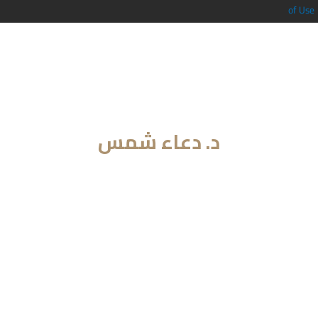
of Use
د. دعاء شمس